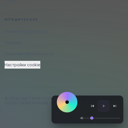
ЮРИДИЧЕСКОЕ
Конфиденциальность
Условия
Политика безопасности
Настройки cookie
©
2026
CRAFTWEBSTUDIO
.
ВСЕ ПРАВА ЗАЩИЩЕНЫ.
FACEBOOK
INSTAGRAM
LINKEDIN
GITHUB