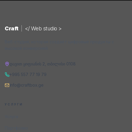
Craft
|
</ Web studio >
Веб-студия, которая создаёт цифровые продукты с
высокой конверсией.
დავით ყიფიანის 2
,
თბილისი
0108
+995 557 77 19 79
info@craftbox.ge
УСЛУГИ
Услуги
Портфолио