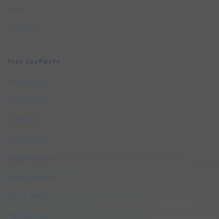
ფასი
კონტაქტი
ᲡᲮᲕᲐ ᲒᲕᲔᲠᲓᲔᲑᲘ
მომსახურება
ინდუსტრიები
ტერმინები
შედარებები
ინტეგრაციები
უფასო აუდიტი
მცირე ბიზნესი
ჩვენ შესახებ