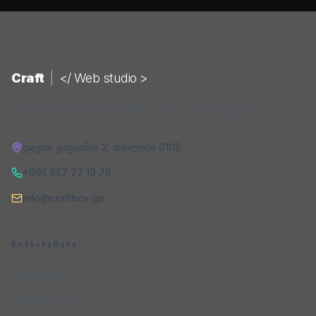
Craft
|
</ Web studio >
ვებ-სტუდია, რომელიც ქმნის ციფრულ პროდუქტებს.
დავით ყიფიანის 2
,
თბილისი
0108
+995 557 77 19 79
info@craftbox.ge
ᲛᲝᲛᲡᲐᲮᲣᲠᲔᲑᲐ
მომსახურება
პორტფოლიო