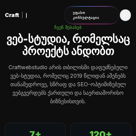
შინაარსზე გადასვლა
ᲣᲤᲐᲡᲝ
Craft
|
ᲙᲝᲜᲡᲣᲚᲢᲐᲪᲘᲐ
ᲩᲕᲔᲜ ᲨᲔᲡᲐᲮᲔᲑ
ვებ-სტუდია, რომელსაც
პროექტს ანდობთ
Craftwebstudio არის თბილისში დაფუძნებული
ვებ-სტუდია, რომელიც 2019 წლიდან აშენებს
თანამედროვე, სწრაფ და SEO-ოპტიმიზებულ
ვებგვერდებს ქართული და საერთაშორისო
ბიზნესისთვის.
7+
120+