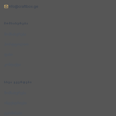
info@craftbox.ge
ᲛᲝᲛᲡᲐᲮᲣᲠᲔᲑᲐ
მომსახურება
პორტფოლიო
ფასი
კონტაქტი
ᲡᲮᲕᲐ ᲒᲕᲔᲠᲓᲔᲑᲘ
მომსახურება
ინდუსტრიები
ტერმინები