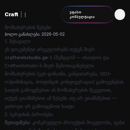
შინაარსზე გადასვლა
ᲣᲤᲐᲡᲝ
Craft
|
ᲙᲝᲜᲡᲣᲚᲢᲐᲪᲘᲐ
მომსახურების წესები
ბოლო განახლება
:
2026-05-02
1. შესავალი
ეს დოკუმენტი არეგულირებს თქვენ მიერ
craftwebstudio.ge
-ს (შემდგომ — «საიტი») და
Craftwebstudio-ს მიერ შემოთავაზებული
მომსახურების (ვებ-დიზაინი, განვითარება, SEO-
ოპტიმიზაცია, ჰოსტინგის კონფიგურაცია) გამოყენებას.
საიტის გამოყენებით ან მომსახურების შეკვეთით,
თქვენ ეთანხმებით ამ წესებს. თუ არ ეთანხმებით —
გთხოვთ არ გამოიყენოთ საიტი.
2. სერვისის პირობები
შეთავაზება:
კონკრეტული პროექტის მოცულობა, ფასი