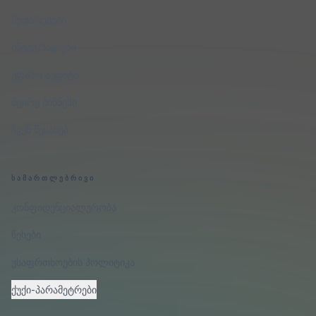
შედარებები
ინტეგრაციები
უფასო აუდიტი
მცირე ბიზნესი
ჩვენ შესახებ
ᲡᲐᲛᲐᲠᲗᲚᲔᲑᲠᲘᲕᲘ
კონფიდენციალურობა
წესები
უსაფრთხოების პოლიტიკა
ქუქი-პარამეტრები