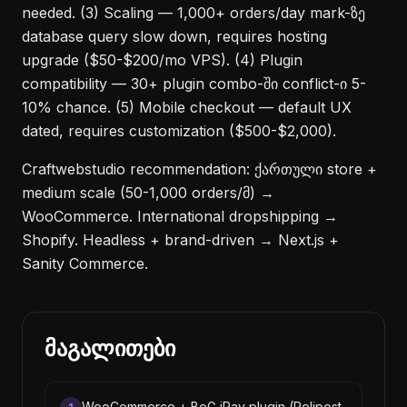
needed. (3) Scaling — 1,000+ orders/day mark-ზე
database query slow down, requires hosting
upgrade ($50-$200/mo VPS). (4) Plugin
compatibility — 30+ plugin combo-ში conflict-ი 5-
10% chance. (5) Mobile checkout — default UX
dated, requires customization ($500-$2,000).
Craftwebstudio recommendation: ქართული store +
medium scale (50-1,000 orders/მ) →
WooCommerce. International dropshipping →
Shopify. Headless + brand-driven → Next.js +
Sanity Commerce.
მაგალითები
WooCommerce + BoG iPay plugin (Pelipost