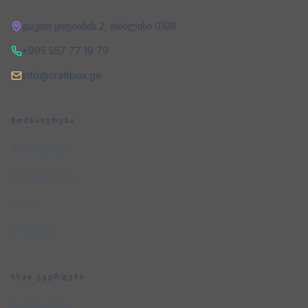
დავით ყიფიანის 2
,
თბილისი
0108
+995 557 77 19 79
info@craftbox.ge
ᲛᲝᲛᲡᲐᲮᲣᲠᲔᲑᲐ
მომსახურება
პორტფოლიო
ფასი
კონტაქტი
ᲡᲮᲕᲐ ᲒᲕᲔᲠᲓᲔᲑᲘ
მომსახურება