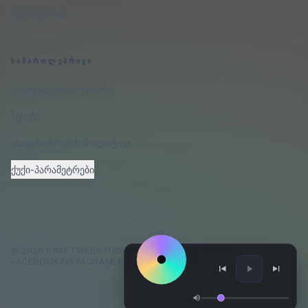
ჩვენ შესახებ
ᲡᲐᲛᲐᲠᲗᲚᲔᲑᲠᲘᲕᲘ
კონფიდენციალურობა
წესები
უსაფრთხოების პოლიტიკა
ქუქი-პარამეტრები
©
2026
CRAFTWEBSTUDIO
.
ᲧᲕᲔᲚᲐ ᲣᲤᲚᲔᲑᲐ ᲓᲐᲪᲣᲚᲘᲐ.
FACEBOOK
INSTAGRAM
LINKEDIN
GITHUB