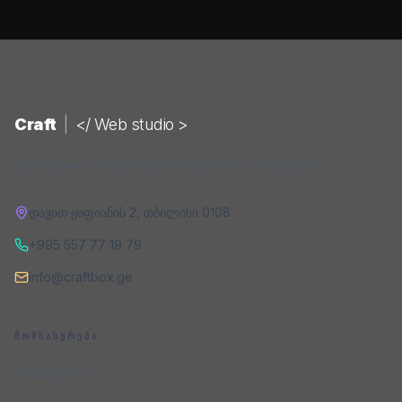
Craft
|
</ Web studio >
ვებ-სტუდია, რომელიც ქმნის ციფრულ პროდუქტებს.
დავით ყიფიანის 2
,
თბილისი
0108
+995 557 77 19 79
info@craftbox.ge
ᲛᲝᲛᲡᲐᲮᲣᲠᲔᲑᲐ
მომსახურება