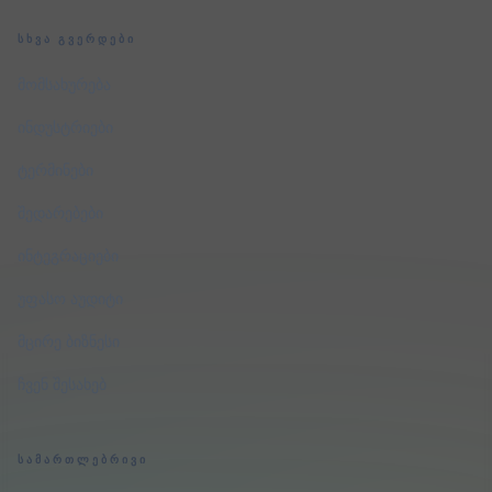
ᲡᲮᲕᲐ ᲒᲕᲔᲠᲓᲔᲑᲘ
მომსახურება
ინდუსტრიები
ტერმინები
შედარებები
ინტეგრაციები
უფასო აუდიტი
მცირე ბიზნესი
ჩვენ შესახებ
ᲡᲐᲛᲐᲠᲗᲚᲔᲑᲠᲘᲕᲘ