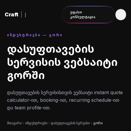
შინაარსზე გადასვლა
ᲣᲤᲐᲡᲝ
Craft
|
ᲙᲝᲜᲡᲣᲚᲢᲐᲪᲘᲐ
ᲘᲜᲓᲣᲡᲢᲠᲘᲔᲑᲘ — ᲒᲝᲠᲘ
დასუფთავების
სერვისის ვებსაიტი
გორში
დასუფთავების სერვისისთვის ვებსაიტი instant quote
calculator-ით, booking-ით, recurring schedule-ით
და team profile-ით.
მთავარი
ინდუსტრიები
დასუფთავების სერვისი
გორი