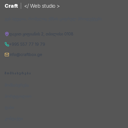
Craft
|
</ Web studio >
ვებ-სტუდია, რომელიც ქმნის ციფრულ პროდუქტებს.
დავით ყიფიანის 2
,
თბილისი
0108
+995 557 77 19 79
info@craftbox.ge
ᲛᲝᲛᲡᲐᲮᲣᲠᲔᲑᲐ
მომსახურება
პორტფოლიო
ფასი
კონტაქტი