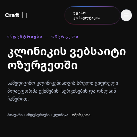
შინაარსზე გადასვლა
ᲣᲤᲐᲡᲝ
Craft
|
ᲙᲝᲜᲡᲣᲚᲢᲐᲪᲘᲐ
ᲘᲜᲓᲣᲡᲢᲠᲘᲔᲑᲘ — ᲝᲖᲣᲠᲒᲔᲗᲘ
კლინიკის ვებსაიტი
ოზურგეთში
სამედიცინო კლინიკებისთვის სრული ციფრული
პლატფორმა ექიმების, სერვისების და ონლაინ
ჩაწერით.
მთავარი
ინდუსტრიები
კლინიკა
ოზურგეთი