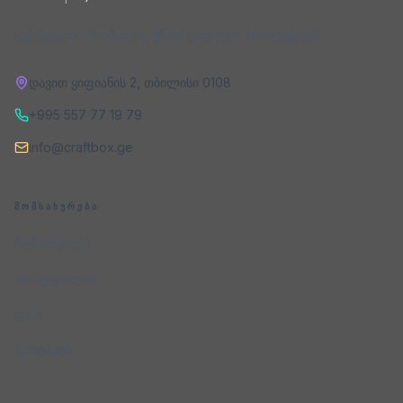
ვებ-სტუდია, რომელიც ქმნის ციფრულ პროდუქტებს.
დავით ყიფიანის 2
,
თბილისი
0108
+995 557 77 19 79
info@craftbox.ge
ᲛᲝᲛᲡᲐᲮᲣᲠᲔᲑᲐ
მომსახურება
პორტფოლიო
ფასი
კონტაქტი