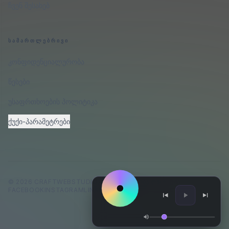
ჩვენ შესახებ
ᲡᲐᲛᲐᲠᲗᲚᲔᲑᲠᲘᲕᲘ
კონფიდენციალურობა
წესები
უსაფრთხოების პოლიტიკა
ქუქი-პარამეტრები
©
2026
CRAFTWEBSTUDIO
.
ᲧᲕᲔᲚᲐ ᲣᲤᲚᲔᲑᲐ ᲓᲐᲪᲣᲚᲘᲐ.
FACEBOOK
INSTAGRAM
LINKEDIN
GITHUB