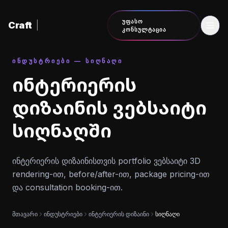
შინაარსზე გადასვლა
ᲣᲤᲐᲡᲝ
Craft
|
ᲙᲝᲜᲡᲣᲚᲢᲐᲪᲘᲐ
ᲘᲜᲓᲣᲡᲢᲠᲘᲔᲑᲘ — ᲡᲘᲦᲜᲐᲦᲘ
ინტერიერის
დიზაინის ვებსაიტი
სიღნაღში
ინტერიერის დიზაინისთვის portfolio ვებსაიტი 3D
rendering-ით, before/after-ით, package pricing-ით
და consultation booking-ით.
მთავარი
ინდუსტრიები
ინტერიერის დიზაინი
სიღნაღი