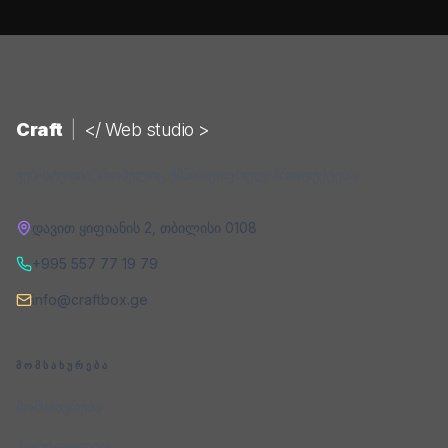
Craft
|
</ Web studio >
ვებ-სტუდია, რომელიც ქმნის ციფრულ პროდუქტებს.
დავით ყიფიანის 2
,
თბილისი
0108
+995 557 77 19 79
info@craftbox.ge
ᲛᲝᲛᲡᲐᲮᲣᲠᲔᲑᲐ
მომსახურება
პორტფოლიო