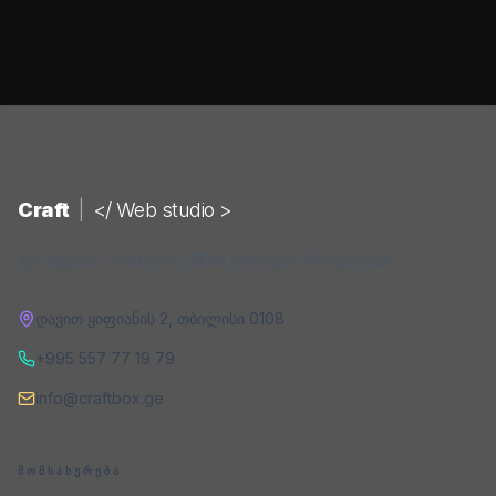
Craft
|
</ Web studio >
ვებ-სტუდია, რომელიც ქმნის ციფრულ პროდუქტებს.
დავით ყიფიანის 2
,
თბილისი
0108
+995 557 77 19 79
info@craftbox.ge
ᲛᲝᲛᲡᲐᲮᲣᲠᲔᲑᲐ