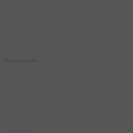
მომსახურება
პორტფოლიო
ფასი
კონტაქტი
ᲡᲮᲕᲐ ᲒᲕᲔᲠᲓᲔᲑᲘ
მომსახურება
ინდუსტრიები
ტერმინები
შედარებები
ინტეგრაციები
უფასო აუდიტი