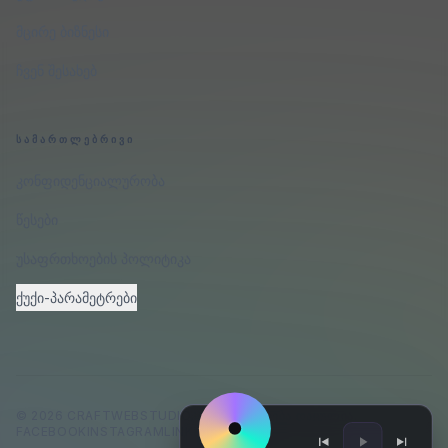
მცირე ბიზნესი
ჩვენ შესახებ
ᲡᲐᲛᲐᲠᲗᲚᲔᲑᲠᲘᲕᲘ
კონფიდენციალურობა
წესები
უსაფრთხოების პოლიტიკა
ქუქი-პარამეტრები
©
2026
CRAFTWEBSTUDIO
.
ᲧᲕᲔᲚᲐ ᲣᲤᲚᲔᲑᲐ ᲓᲐᲪᲣᲚᲘᲐ.
FACEBOOK
INSTAGRAM
LINKEDIN
GITHUB