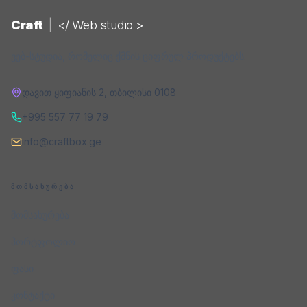
Craft
|
</ Web studio >
ვებ-სტუდია, რომელიც ქმნის ციფრულ პროდუქტებს.
დავით ყიფიანის 2
,
თბილისი
0108
+995 557 77 19 79
info@craftbox.ge
ᲛᲝᲛᲡᲐᲮᲣᲠᲔᲑᲐ
მომსახურება
პორტფოლიო
ფასი
კონტაქტი