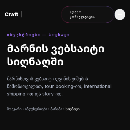
შინაარსზე გადასვლა
ᲣᲤᲐᲡᲝ
Craft
|
ᲙᲝᲜᲡᲣᲚᲢᲐᲪᲘᲐ
ᲘᲜᲓᲣᲡᲢᲠᲘᲔᲑᲘ — ᲡᲘᲦᲜᲐᲦᲘ
მარნის ვებსაიტი
სიღნაღში
მარნისთვის ვებსაიტი ღვინის ჯიშების
ჩამონათვალით, tour booking-ით, international
shipping-ით და story-ით.
მთავარი
ინდუსტრიები
მარანი
სიღნაღი