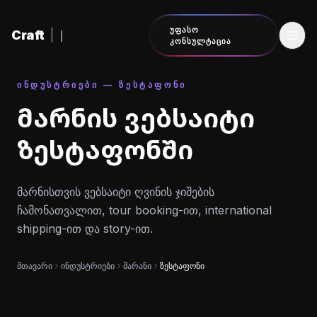
შინაარსზე გადასვლა
ᲣᲤᲐᲡᲝ
Craft
|
ᲙᲝᲜᲡᲣᲚᲢᲐᲪᲘᲐ
ᲘᲜᲓᲣᲡᲢᲠᲘᲔᲑᲘ — ᲖᲔᲡᲢᲐᲤᲝᲜᲘ
მარნის ვებსაიტი
ზესტაფონში
მარნისთვის ვებსაიტი ღვინის ჯიშების
ჩამონათვალით, tour booking-ით, international
shipping-ით და story-ით.
მთავარი
ინდუსტრიები
მარანი
ზესტაფონი