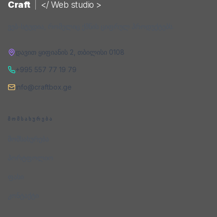
Craft
|
</ Web studio >
ვებ-სტუდია, რომელიც ქმნის ციფრულ პროდუქტებს.
დავით ყიფიანის 2
,
თბილისი
0108
+995 557 77 19 79
info@craftbox.ge
ᲛᲝᲛᲡᲐᲮᲣᲠᲔᲑᲐ
მომსახურება
პორტფოლიო
ფასი
კონტაქტი