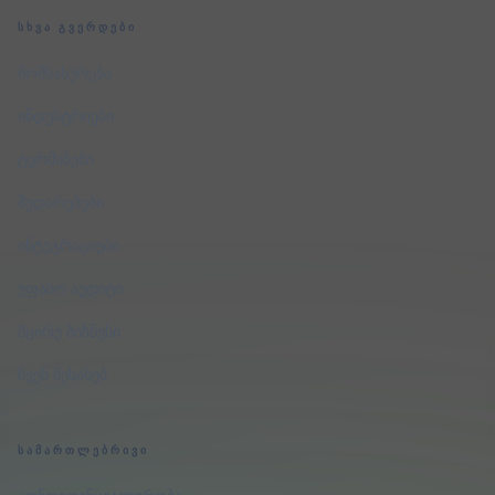
ᲡᲮᲕᲐ ᲒᲕᲔᲠᲓᲔᲑᲘ
მომსახურება
ინდუსტრიები
ტერმინები
შედარებები
ინტეგრაციები
უფასო აუდიტი
მცირე ბიზნესი
ჩვენ შესახებ
ᲡᲐᲛᲐᲠᲗᲚᲔᲑᲠᲘᲕᲘ