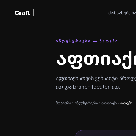
შინაარსზე გადასვლა
Craft
|
ᲛᲝᲛᲡᲐᲮᲣᲠᲔᲑ
ᲘᲜᲓᲣᲡᲢᲠᲘᲔᲑᲘ — ᲑᲐᲗᲣᲛᲘ
აფთიაქ
აფთიაქისთვის ვებსაიტი პროდუქტ
ით და branch locator-ით.
მთავარი
ინდუსტრიები
აფთიაქი
ბათუმი