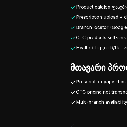
Product catalog ფასებით
Prescription upload + d
Branch locator (Google
OTC products self-servi
Health blog (cold/flu, 
მთავარი პრო
Prescription paper-bas
OTC pricing not transp
Multi-branch availabili