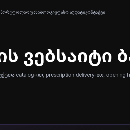
Ა
ᲞᲝᲠᲢᲤᲝᲚᲘᲝ
ᲤᲐᲡᲘ
ᲑᲚᲝᲒᲘ
ᲣᲤᲐᲡᲝ ᲐᲣᲓᲘᲢᲘ
ᲙᲝᲜᲢᲐᲥᲢᲘ
ის ვებსაიტი 
თა catalog-ით, prescription delivery-ით, opening h