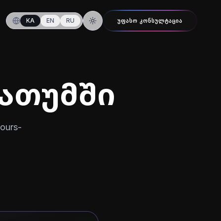
KA
EN
RU
ᲣᲤᲐᲡᲝ ᲙᲝᲜᲡᲣᲚᲢᲐᲪᲘᲐ
ღამის რეჟიმზე გადართვა
ბათუმში
ours-