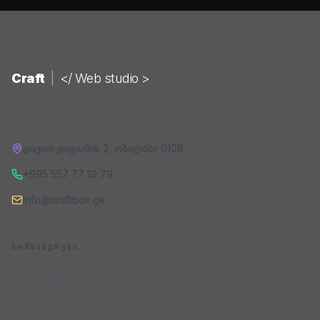
Craft
|
</ Web studio >
ვებ-სტუდია, რომელიც ქმნის ციფრულ პროდუქტებს.
დავით ყიფიანის 2
,
თბილისი
0108
+995 557 77 19 79
info@craftbox.ge
ᲛᲝᲛᲡᲐᲮᲣᲠᲔᲑᲐ
მომსახურება
პორტფოლიო