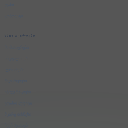
ფასი
კონტაქტი
ᲡᲮᲕᲐ ᲒᲕᲔᲠᲓᲔᲑᲘ
მომსახურება
ინდუსტრიები
ტერმინები
შედარებები
ინტეგრაციები
უფასო აუდიტი
მცირე ბიზნესი
ჩვენ შესახებ