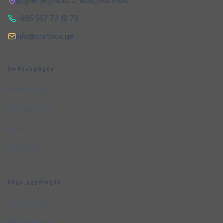
დავით ყიფიანის 2
,
თბილისი
0108
+995 557 77 19 79
info@craftbox.ge
ᲛᲝᲛᲡᲐᲮᲣᲠᲔᲑᲐ
მომსახურება
პორტფოლიო
ფასი
კონტაქტი
ᲡᲮᲕᲐ ᲒᲕᲔᲠᲓᲔᲑᲘ
მომსახურება
ინდუსტრიები