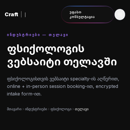
შინაარსზე გადასვლა
ᲣᲤᲐᲡᲝ
Craft
|
ᲙᲝᲜᲡᲣᲚᲢᲐᲪᲘᲐ
ᲘᲜᲓᲣᲡᲢᲠᲘᲔᲑᲘ — ᲗᲔᲚᲐᲕᲘ
ფსიქოლოგის
ვებსაიტი თელავში
ფსიქოლოგისთვის ვებსაიტი specialty-ის აღწერით,
online + in-person session booking-ით, encrypted
intake form-ით.
მთავარი
ინდუსტრიები
ფსიქოლოგი
თელავი