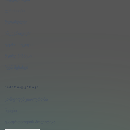
ტერმინები
შედარებები
ინტეგრაციები
უფასო აუდიტი
მცირე ბიზნესი
ჩვენ შესახებ
ᲡᲐᲛᲐᲠᲗᲚᲔᲑᲠᲘᲕᲘ
კონფიდენციალურობა
წესები
უსაფრთხოების პოლიტიკა