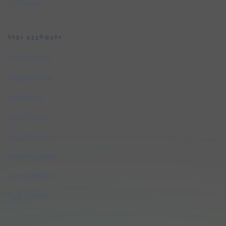
კონტაქტი
ᲡᲮᲕᲐ ᲒᲕᲔᲠᲓᲔᲑᲘ
მომსახურება
ინდუსტრიები
ტერმინები
შედარებები
ინტეგრაციები
უფასო აუდიტი
მცირე ბიზნესი
ჩვენ შესახებ