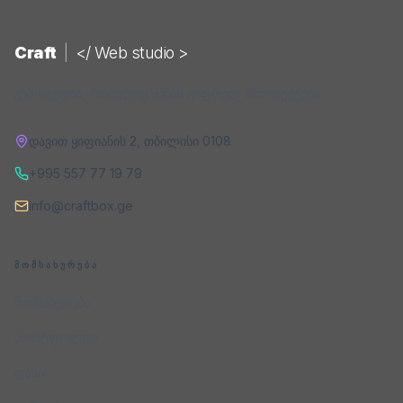
Craft
|
</ Web studio >
ვებ-სტუდია, რომელიც ქმნის ციფრულ პროდუქტებს.
დავით ყიფიანის 2
,
თბილისი
0108
+995 557 77 19 79
info@craftbox.ge
ᲛᲝᲛᲡᲐᲮᲣᲠᲔᲑᲐ
მომსახურება
პორტფოლიო
ფასი