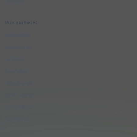
კონტაქტი
ᲡᲮᲕᲐ ᲒᲕᲔᲠᲓᲔᲑᲘ
მომსახურება
ინდუსტრიები
ტერმინები
შედარებები
ინტეგრაციები
უფასო აუდიტი
მცირე ბიზნესი
ჩვენ შესახებ