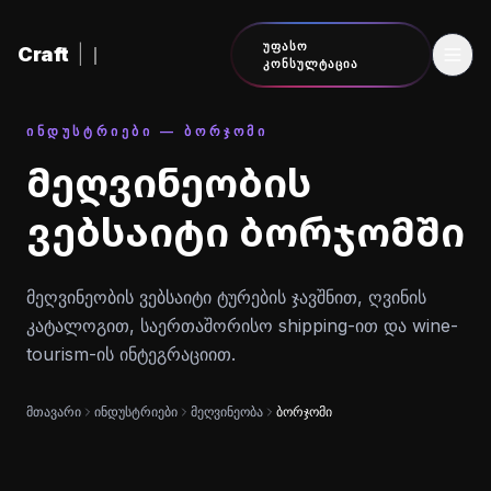
შინაარსზე გადასვლა
ᲣᲤᲐᲡᲝ
Craft
|
ᲙᲝᲜᲡᲣᲚᲢᲐᲪᲘᲐ
ᲘᲜᲓᲣᲡᲢᲠᲘᲔᲑᲘ — ᲑᲝᲠᲯᲝᲛᲘ
მეღვინეობის
ვებსაიტი ბორჯომში
მეღვინეობის ვებსაიტი ტურების ჯავშნით, ღვინის
კატალოგით, საერთაშორისო shipping-ით და wine-
tourism-ის ინტეგრაციით.
მთავარი
ინდუსტრიები
მეღვინეობა
ბორჯომი