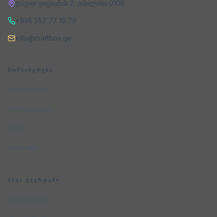
დავით ყიფიანის 2
,
თბილისი
0108
+995 557 77 19 79
info@craftbox.ge
ᲛᲝᲛᲡᲐᲮᲣᲠᲔᲑᲐ
მომსახურება
პორტფოლიო
ფასი
კონტაქტი
ᲡᲮᲕᲐ ᲒᲕᲔᲠᲓᲔᲑᲘ
მომსახურება