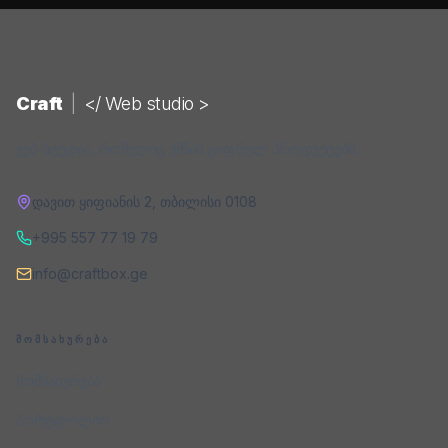
Craft
|
</ Web studio >
ვებ-სტუდია, რომელიც ქმნის ციფრულ პროდუქტებს.
დავით ყიფიანის 2
,
თბილისი
0108
+995 557 77 19 79
info@craftbox.ge
ᲛᲝᲛᲡᲐᲮᲣᲠᲔᲑᲐ
მომსახურება
პორტფოლიო