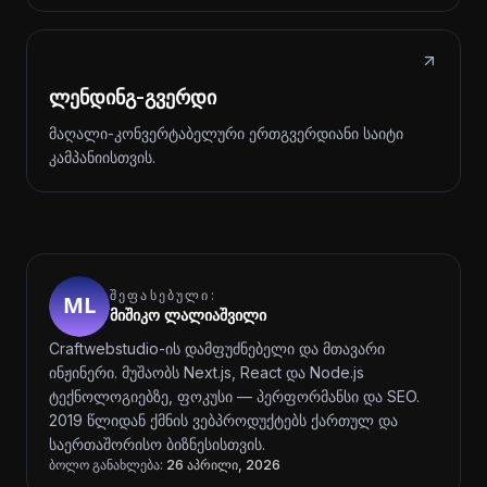
ლენდინგ-გვერდი
მაღალი-კონვერტაბელური ერთგვერდიანი საიტი
კამპანიისთვის.
ᲨᲔᲤᲐᲡᲔᲑᲣᲚᲘ:
მიშიკო ლალიაშვილი
Craftwebstudio-ის დამფუძნებელი და მთავარი
ინჟინერი. მუშაობს Next.js, React და Node.js
ტექნოლოგიებზე, ფოკუსი — პერფორმანსი და SEO.
2019 წლიდან ქმნის ვებპროდუქტებს ქართულ და
საერთაშორისო ბიზნესისთვის.
ბოლო განახლება:
26 აპრილი, 2026