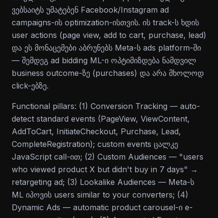
ვებსაიტს უმატებენ Facebook/Instagram ad
campaigns-ის optimization-ისთვის. ის track-ს ხდის
user actions (page view, add to cart, purchase, lead)
და ეს მონაცემები აბრუნებს Meta-ს ads platform-ში
— შემდეგ ad bidding ML-ი ოპტიმიზდება ნამდვილ
business outcome-ზე (purchases) და არა მხოლოდ
click-ებზე.
Functional pillars: (1) Conversion Tracking — auto-
detect standard events (PageView, ViewContent,
AddToCart, InitiateCheckout, Purchase, Lead,
CompleteRegistration); custom events ცალკე
JavaScript call-ით; (2) Custom Audiences — "users
who viewed product X but didn't buy in 7 days" →
retargeting ad; (3) Lookalike Audiences — Meta-ს
ML იპოვის users similar to your converters; (4)
Dynamic Ads — automatic product carousel-ი e-