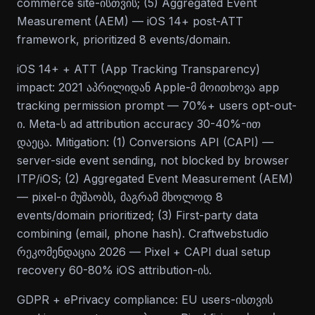
commerce site-ისთვის; (5) Aggregated Event
Measurement (AEM) — iOS 14+ post-ATT
framework, prioritized 8 events/domain.
iOS 14+ + ATT (App Tracking Transparency)
impact: 2021 აპრილიდან Apple-მ მოითხოვა app
tracking permission prompt — 70%+ users opt-out-
ი. Meta-ს ad attribution accuracy 30-40%-ით
დაეცა. Mitigation: (1) Conversions API (CAPI) —
server-side event sending, not blocked by browser
ITP/iOS; (2) Aggregated Event Measurement (AEM)
— pixel-ი მუშაობს, მაგრამ მხოლოდ 8
events/domain prioritized; (3) First-party data
combining (email, phone hash). Craftwebstudio
რეკომენდაცია 2026 — Pixel + CAPI dual setup
recovery 60-80% iOS attribution-ის.
GDPR + ePrivacy compliance: EU users-ისთვის