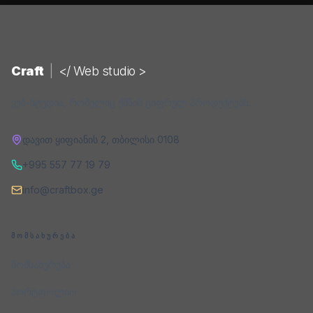
Craft
|
</ Web studio >
ვებ-სტუდია, რომელიც ქმნის ციფრულ პროდუქტებს.
დავით ყიფიანის 2
,
თბილისი
0108
+995 557 77 19 79
info@craftbox.ge
ᲛᲝᲛᲡᲐᲮᲣᲠᲔᲑᲐ
მომსახურება
პორტფოლიო