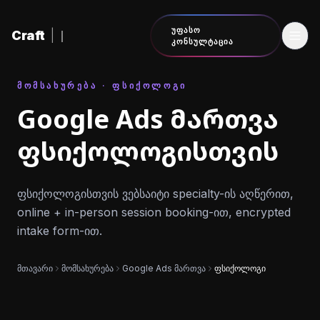
შინაარსზე გადასვლა
ᲣᲤᲐᲡᲝ
Craft
|
ᲙᲝᲜᲡᲣᲚᲢᲐᲪᲘᲐ
ᲛᲝᲛᲡᲐᲮᲣᲠᲔᲑᲐ · ᲤᲡᲘᲥᲝᲚᲝᲒᲘ
Google Ads მართვა
ფსიქოლოგისთვის
ფსიქოლოგისთვის ვებსაიტი specialty-ის აღწერით,
online + in-person session booking-ით, encrypted
intake form-ით.
მთავარი
მომსახურება
Google Ads მართვა
ფსიქოლოგი