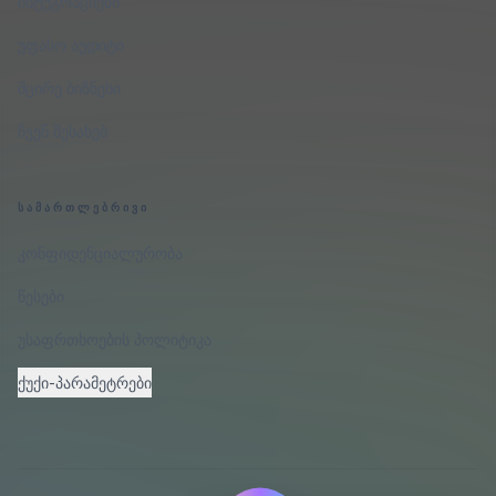
ინტეგრაციები
უფასო აუდიტი
მცირე ბიზნესი
ჩვენ შესახებ
ᲡᲐᲛᲐᲠᲗᲚᲔᲑᲠᲘᲕᲘ
კონფიდენციალურობა
წესები
უსაფრთხოების პოლიტიკა
ქუქი-პარამეტრები