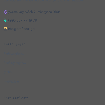
დავით ყიფიანის 2
,
თბილისი
0108
+995 557 77 19 79
info@craftbox.ge
ᲛᲝᲛᲡᲐᲮᲣᲠᲔᲑᲐ
მომსახურება
პორტფოლიო
ფასი
კონტაქტი
ᲡᲮᲕᲐ ᲒᲕᲔᲠᲓᲔᲑᲘ