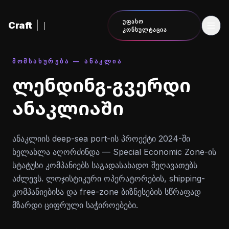
შინაარსზე გადასვლა
ᲣᲤᲐᲡᲝ
Craft
|
ᲙᲝᲜᲡᲣᲚᲢᲐᲪᲘᲐ
ᲛᲝᲛᲡᲐᲮᲣᲠᲔᲑᲐ — ᲐᲜᲐᲙᲚᲘᲐ
ლენდინგ-გვერდი
ანაკლიაში
ანაკლიის deep-sea port-ის პროექტი 2024-ში
ხელახლა აღორძინდა — Special Economic Zone-ის
სტატუსი კომპანიებს საგადასახადო შეღავათებს
აძლევს. ლოჯისტიკური ოპერატორების, shipping-
კომპანიებისა და free-zone ბიზნესების სწრაფად
მზარდი ციფრული საჭიროებები.