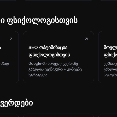
ები ფსიქოლოგისთვის
ა
SEO ოპტიმიზაცია
მოვლა
ფსიქოლოგისთვის
ფსიქ
-მზად
Google-ში პირველ გვერდზე
ვებსაი
გასვლის ტექნიკური + კონტენტ
უახლოე
სტრატეგია.…
სიცოცხ
ვერდები