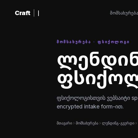
შინაარსზე გადასვლა
Craft
|
ᲛᲝᲛᲡᲐᲮᲣᲠᲔᲑ
ᲛᲝᲛᲡᲐᲮᲣᲠᲔᲑᲐ · ᲤᲡᲘᲥᲝᲚᲝᲒᲘ
ლენდინ
ფსიქოლ
ფსიქოლოგისთვის ვებსაიტი speci
encrypted intake form-ით.
მთავარი
მომსახურება
ლენდინგ-გვერდი