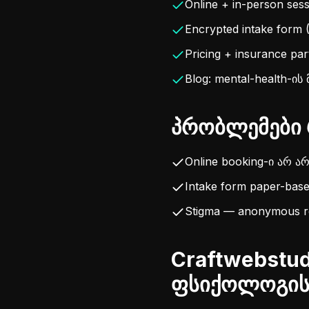
Online + in-person ses
Encrypted intake form 
Pricing + insurance part
Blog: mental-health-ის 
პრობლემები 
Online booking-ი არ ა
Intake form paper-base
Stigma — anonymous re
Craftwebstud
ფსიქოლოგის