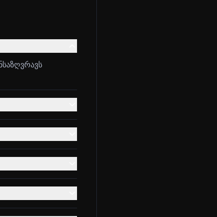
ნსაზღვრავს