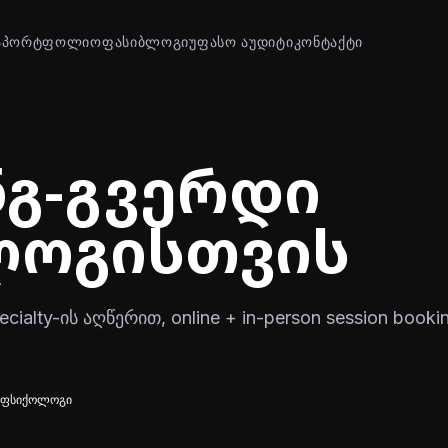
Ა
ᲞᲝᲠᲢᲤᲝᲚᲘᲝ
ᲤᲐᲡᲘ
ᲑᲚᲝᲒᲘ
ᲣᲤᲐᲡᲝ ᲐᲣᲓᲘᲢᲘ
ᲙᲝᲜᲢᲐᲥᲢᲘ
გ-გვერდი
ოგისთვის
alty-ის აღწერით, online + in-person session booki
ფსიქოლოგი