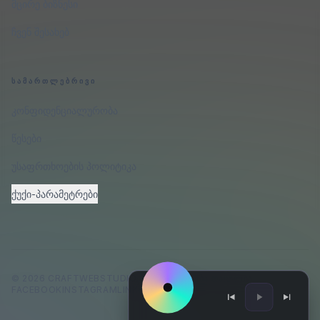
მცირე ბიზნესი
ჩვენ შესახებ
ᲡᲐᲛᲐᲠᲗᲚᲔᲑᲠᲘᲕᲘ
კონფიდენციალურობა
წესები
უსაფრთხოების პოლიტიკა
ქუქი-პარამეტრები
©
2026
CRAFTWEBSTUDIO
.
ᲧᲕᲔᲚᲐ ᲣᲤᲚᲔᲑᲐ ᲓᲐᲪᲣᲚᲘᲐ.
FACEBOOK
INSTAGRAM
LINKEDIN
GITHUB