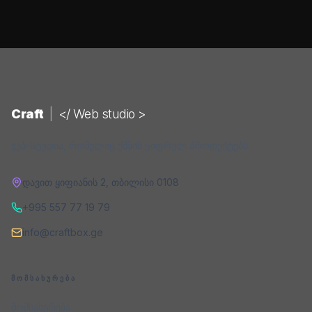
Craft
|
</ Web studio >
ვებ-სტუდია, რომელიც ქმნის ციფრულ პროდუქტებს.
დავით ყიფიანის 2
,
თბილისი
0108
+995 557 77 19 79
info@craftbox.ge
ᲛᲝᲛᲡᲐᲮᲣᲠᲔᲑᲐ
მომსახურება