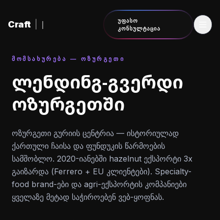
შინაარსზე გადასვლა
ᲣᲤᲐᲡᲝ
Craft
|
ᲙᲝᲜᲡᲣᲚᲢᲐᲪᲘᲐ
ᲛᲝᲛᲡᲐᲮᲣᲠᲔᲑᲐ — ᲝᲖᲣᲠᲒᲔᲗᲘ
ლენდინგ-გვერდი
ოზურგეთში
ოზურგეთი გურიის ცენტრია — ისტორიულად
ქართული ჩაისა და ფუნდუკის წარმოების
სამშობლო. 2020-იანებში hazelnut ექსპორტი 3x
გაიზარდა (Ferrero + EU კლიენტები). Specialty-
food brand-ები და agri-ექსპორტის კომპანიები
ყველაზე მეტად საჭიროებენ ვებ-ყოფნას.