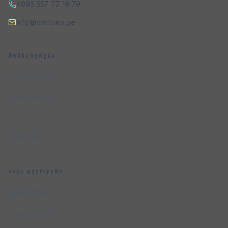
+995 557 77 19 79
info@craftbox.ge
ᲛᲝᲛᲡᲐᲮᲣᲠᲔᲑᲐ
მომსახურება
პორტფოლიო
ფასი
კონტაქტი
ᲡᲮᲕᲐ ᲒᲕᲔᲠᲓᲔᲑᲘ
მომსახურება
ინდუსტრიები