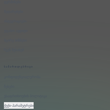
ტერმინები
შედარებები
ინტეგრაციები
უფასო აუდიტი
მცირე ბიზნესი
ჩვენ შესახებ
ᲡᲐᲛᲐᲠᲗᲚᲔᲑᲠᲘᲕᲘ
კონფიდენციალურობა
წესები
უსაფრთხოების პოლიტიკა
ქუქი-პარამეტრები