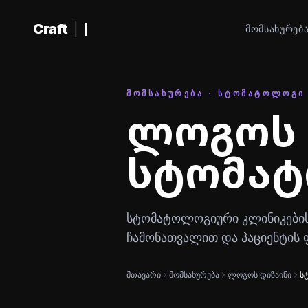
შინაარსზე გადასვლა
Craft
|
ᲛᲝᲛᲡᲐᲮᲣᲠᲔᲑ
ᲛᲝᲛᲡᲐᲮᲣᲠᲔᲑᲐ · ᲡᲢᲝᲛᲐᲢᲝᲚᲝᲒᲘ
ლოგოს 
სტომა
სტომატოლოგიური კლინიკებისთ
ჩამონათვალით და პაციენტის 
მთავარი
მომსახურება
ლოგოს დიზაინი
ს