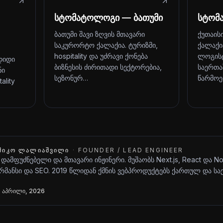
სტომატოლოგი — ბათუმი
სტომ
ბათუმი შავი ზღვის მთავარი
ქუთაის
საკურორტო ქალაქია. ტურიზმი,
ქალაქი
hospitality და უძრავი ქონება
ლოგისტ
დიდი
ბიზნესის ძირითადი სექტორებია,
საერთა
ნი
სეზონურ…
წარმოე
ality
ᲨᲘᲙᲝ ᲚᲐᲚᲘᲐᲨᲕᲘᲚᲘ
·
FOUNDER / LEAD ENGINEER
 დამფუძნებელი და მთავარი ინჟინერი. მუშაობს Next.js, React და N
მანსი და SEO. 2019 წლიდან ქმნის ვებპროდუქტებს ქართულ და ს
 აპრილი, 2026