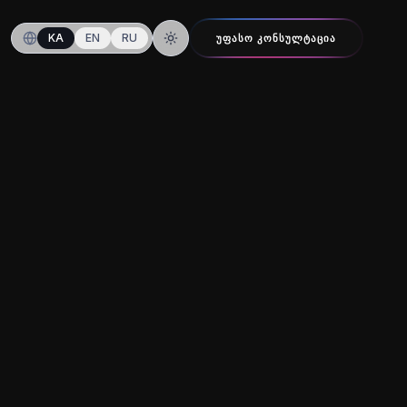
KA
EN
RU
ᲣᲤᲐᲡᲝ ᲙᲝᲜᲡᲣᲚᲢᲐᲪᲘᲐ
ღამის რეჟიმზე გადართვა