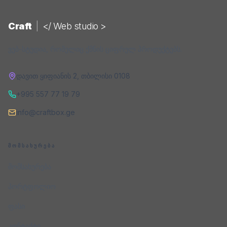
Craft
|
</ Web studio >
ვებ-სტუდია, რომელიც ქმნის ციფრულ პროდუქტებს.
დავით ყიფიანის 2
,
თბილისი
0108
+995 557 77 19 79
info@craftbox.ge
ᲛᲝᲛᲡᲐᲮᲣᲠᲔᲑᲐ
მომსახურება
პორტფოლიო
ფასი
კონტაქტი