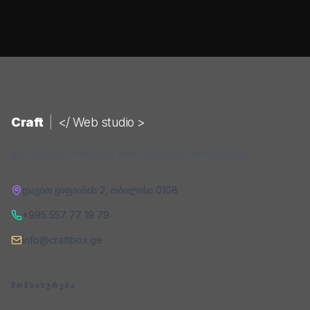
Craft
|
</ Web studio >
ვებ-სტუდია, რომელიც ქმნის ციფრულ პროდუქტებს.
დავით ყიფიანის 2
,
თბილისი
0108
+995 557 77 19 79
info@craftbox.ge
ᲛᲝᲛᲡᲐᲮᲣᲠᲔᲑᲐ