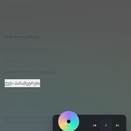
მცირე ბიზნესი
ჩვენ შესახებ
ᲡᲐᲛᲐᲠᲗᲚᲔᲑᲠᲘᲕᲘ
კონფიდენციალურობა
წესები
უსაფრთხოების პოლიტიკა
ქუქი-პარამეტრები
©
2026
CRAFTWEBSTUDIO
.
ᲧᲕᲔᲚᲐ ᲣᲤᲚᲔᲑᲐ ᲓᲐᲪᲣᲚᲘᲐ.
FACEBOOK
INSTAGRAM
LINKEDIN
GITHUB