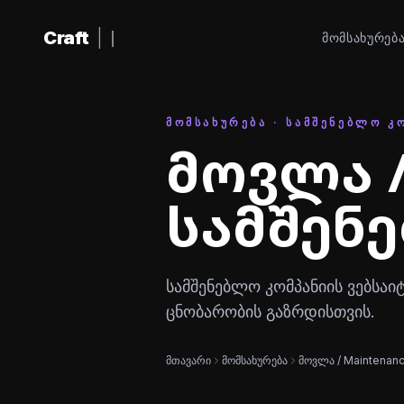
შინაარსზე გადასვლა
Craft
|
ᲛᲝᲛᲡᲐᲮᲣᲠᲔᲑ
ᲛᲝᲛᲡᲐᲮᲣᲠᲔᲑᲐ · ᲡᲐᲛᲨᲔᲜᲔᲑᲚᲝ Კ
მოვლა /
სამშენ
სამშენებლო კომპანიის ვებსა
ცნობარობის გაზრდისთვის.
მთავარი
მომსახურება
მოვლა / Maintenan