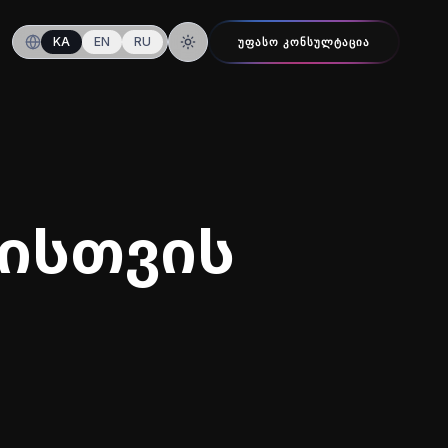
KA
EN
RU
ᲣᲤᲐᲡᲝ ᲙᲝᲜᲡᲣᲚᲢᲐᲪᲘᲐ
ღამის რეჟიმზე გადართვა
ისთვის