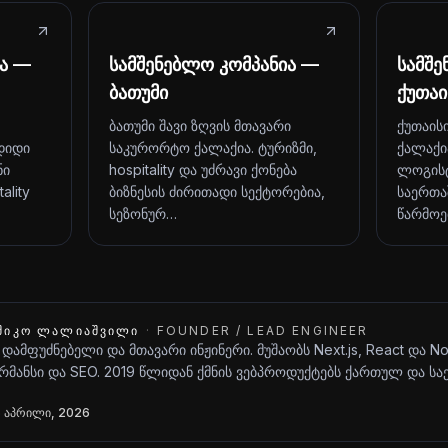
ია —
სამშენებლო კომპანია —
სამშე
ბათუმი
ქუთაი
ბათუმი შავი ზღვის მთავარი
ქუთაის
დიდი
საკურორტო ქალაქია. ტურიზმი,
ქალაქი
ნი
hospitality და უძრავი ქონება
ლოგისტ
ality
ბიზნესის ძირითადი სექტორებია,
საერთა
სეზონურ…
წარმოე
ᲨᲘᲙᲝ ᲚᲐᲚᲘᲐᲨᲕᲘᲚᲘ
·
FOUNDER / LEAD ENGINEER
 დამფუძნებელი და მთავარი ინჟინერი. მუშაობს Next.js, React და N
მანსი და SEO. 2019 წლიდან ქმნის ვებპროდუქტებს ქართულ და ს
 აპრილი, 2026