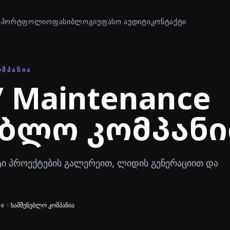
Ა
ᲞᲝᲠᲢᲤᲝᲚᲘᲝ
ᲤᲐᲡᲘ
ᲑᲚᲝᲒᲘ
ᲣᲤᲐᲡᲝ ᲐᲣᲓᲘᲢᲘ
ᲙᲝᲜᲢᲐᲥᲢᲘ
ᲝᲛᲞᲐᲜᲘᲐ
 Maintenance
ებლო კომპანი
იტი პროექტების გალერეით, ლიდის გენერაციით და
ce
სამშენებლო კომპანია