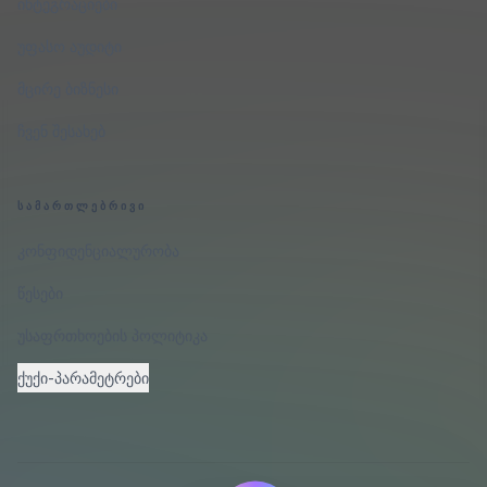
ინტეგრაციები
უფასო აუდიტი
მცირე ბიზნესი
ჩვენ შესახებ
ᲡᲐᲛᲐᲠᲗᲚᲔᲑᲠᲘᲕᲘ
კონფიდენციალურობა
წესები
უსაფრთხოების პოლიტიკა
ქუქი-პარამეტრები