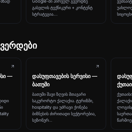
-მზად
Google-ში პირველ გვერდზე
ვებსაი
გასვლის ტექნიკური + კონტენტ
უახლოე
სტრატეგია.…
სიცოცხ
ვერდები
ისი —
დასუფთავების სერვისი —
დასუფ
ბათუმი
ქუთაი
ბათუმი შავი ზღვის მთავარი
ქუთაის
დიდი
საკურორტო ქალაქია. ტურიზმი,
ქალაქი
ნი
hospitality და უძრავი ქონება
ლოგისტ
ality
ბიზნესის ძირითადი სექტორებია,
საერთა
სეზონურ…
წარმოე