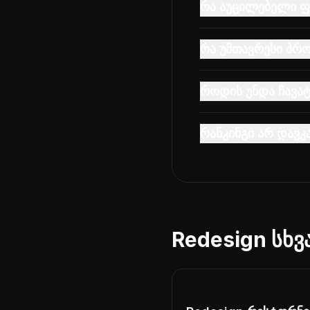
რა აუცილებელი ფუ
რა უმთავრესი პრო
როდის უნდა ჩავა
რანკინგი არ დავკ
Redesign სხვ