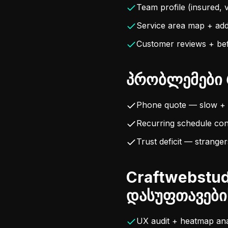
Team profile (insured, 
Service area map + add
Customer reviews + bef
პრობლემები 
Phone quote — slow + i
Recurring schedule conf
Trust deficit — stranger
Craftwebstud
დასუფთავები
UX audit + heatmap ana