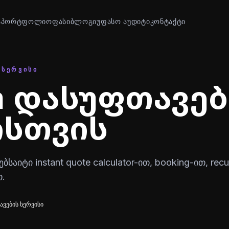
Ა
ᲞᲝᲠᲢᲤᲝᲚᲘᲝ
ᲤᲐᲡᲘ
ᲑᲚᲝᲒᲘ
ᲣᲤᲐᲡᲝ ᲐᲣᲓᲘᲢᲘ
ᲙᲝᲜᲢᲐᲥᲢᲘ
 ᲡᲔᲠᲕᲘᲡᲘ
n დასუფთავებ
ისთვის
საიტი instant quote calculator-ით, booking-ით, recu
თ.
ვების სერვისი