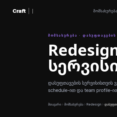
შინაარსზე გადასვლა
Craft
|
ᲛᲝᲛᲡᲐᲮᲣᲠᲔᲑ
ᲛᲝᲛᲡᲐᲮᲣᲠᲔᲑᲐ · ᲓᲐᲡᲣᲤᲗᲐᲕᲔᲑᲘᲡ
Redesig
სერვის
დასუფთავების სერვისისთვის ვებ
schedule-ით და team profile-ი
მთავარი
მომსახურება
Redesign
დასუფთა