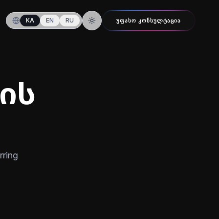
KA
EN
RU
ᲣᲤᲐᲡᲝ ᲙᲝᲜᲡᲣᲚᲢᲐᲪᲘᲐ
ღამის რეჟიმზე გადართვა
ის
rring