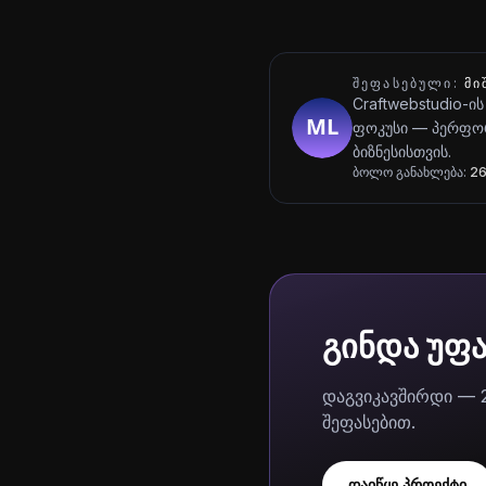
ᲨᲔᲤᲐᲡᲔᲑᲣᲚᲘ:
ᲛᲘ
Craftwebstudio-ის
ფოკუსი — პერფორ
ბიზნესისთვის.
ბოლო განახლება:
26
გინდა უფ
დაგვიკავშირდი — 
შეფასებით.
დაიწყე პროექტი