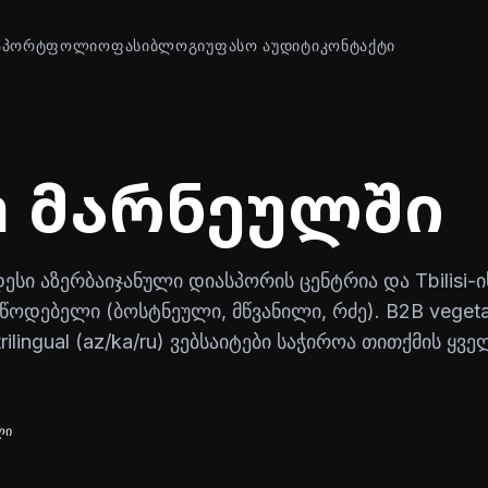
Ა
ᲞᲝᲠᲢᲤᲝᲚᲘᲝ
ᲤᲐᲡᲘ
ᲑᲚᲝᲒᲘ
ᲣᲤᲐᲡᲝ ᲐᲣᲓᲘᲢᲘ
ᲙᲝᲜᲢᲐᲥᲢᲘ
n მარნეულში
ი აზერბაიჯანული დიასპორის ცენტრია და Tbilisi-ი
მწოდებელი (ბოსტნეული, მწვანილი, რძე). B2B vegeta
rilingual (az/ka/ru) ვებსაიტები საჭიროა თითქმის ყვე
ლი