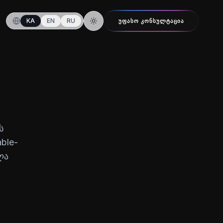
KA
EN
RU
ᲣᲤᲐᲡᲝ ᲙᲝᲜᲡᲣᲚᲢᲐᲪᲘᲐ
ღამის რეჟიმზე გადართვა
ს
ble-
ლა