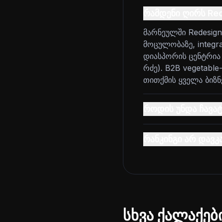
რამდენი ღირს Re
მარნეულში Redesig
მოცულობაზე, integr
დიასპორის ცენტრია 
რძე). B2B vegetable-
თითქმის ყველა ბიზნ
როდის უნდა ჩავა
რანკინგი არ დავკ
სხვა ქალაქებ