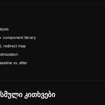
lysis
+ component library
L redirect map
imization
seline vs. after
სმული კითხვები