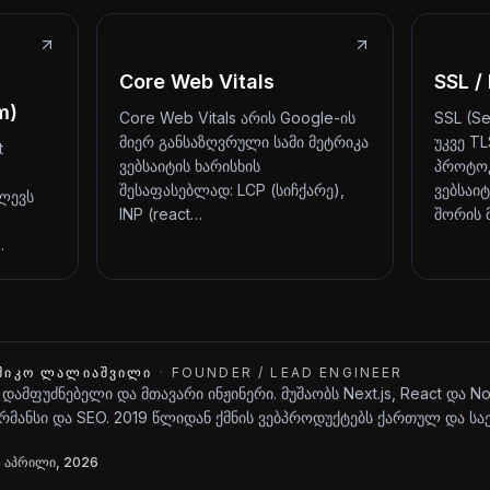
Core Web Vitals
SSL /
m)
Core Web Vitals არის Google-ის
SSL (Se
მიერ განსაზღვრული სამი მეტრიკა
უკვე T
t
ვებსაიტის ხარისხის
პროტოკ
შესაფასებლად: LCP (სიჩქარე),
ვებსაი
ლევს
INP (react…
შორის 
…
ᲨᲘᲙᲝ ᲚᲐᲚᲘᲐᲨᲕᲘᲚᲘ
·
FOUNDER / LEAD ENGINEER
 დამფუძნებელი და მთავარი ინჟინერი. მუშაობს Next.js, React და N
მანსი და SEO. 2019 წლიდან ქმნის ვებპროდუქტებს ქართულ და ს
 აპრილი, 2026