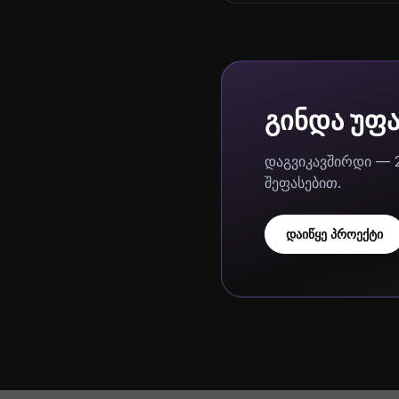
გინდა უფ
დაგვიკავშირდი — 
შეფასებით.
დაიწყე პროექტი