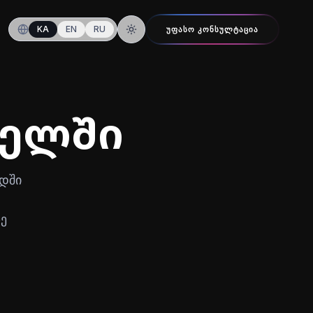
KA
EN
RU
ᲣᲤᲐᲡᲝ ᲙᲝᲜᲡᲣᲚᲢᲐᲪᲘᲐ
ღამის რეჟიმზე გადართვა
რელში
ადში
ზე