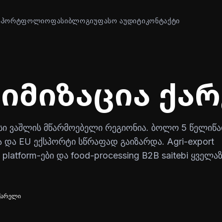
Ა
ᲞᲝᲠᲢᲤᲝᲚᲘᲝ
ᲤᲐᲡᲘ
ᲑᲚᲝᲒᲘ
ᲣᲤᲐᲡᲝ ᲐᲣᲓᲘᲢᲘ
ᲙᲝᲜᲢᲐᲥᲢᲘ
ტიმიზაცია ქა
ი ვაშლის მწარმოებელი რეგიონია. ბოლო 5 წელიწ
 და EU ექსპორტი სწრაფად გაიზარდა. Agri-export
cs platform-ები და food-processing B2B saitebi ყველა
ქარელი