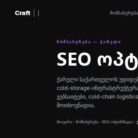
შინაარსზე გადასვლა
Craft
|
ᲛᲝᲛᲡᲐᲮᲣᲠᲔᲑ
ᲛᲝᲛᲡᲐᲮᲣᲠᲔᲑᲐ — ᲥᲐᲠᲔᲚᲘ
SEO ოპ
ქარელი საქართველოს უდიდეს
cold-storage-ინფრასტრუქტურა
ვებსაიტები, cold-chain logisti
მოთხოვნადია.
მთავარი
მომსახურება
SEO ოპტიმიზაცია