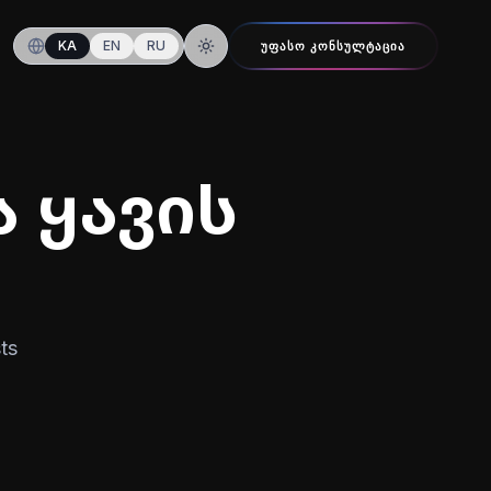
KA
EN
RU
ᲣᲤᲐᲡᲝ ᲙᲝᲜᲡᲣᲚᲢᲐᲪᲘᲐ
ღამის რეჟიმზე გადართვა
 ყავის
ts