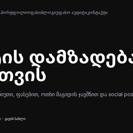
Ა
ᲞᲝᲠᲢᲤᲝᲚᲘᲝ
ᲤᲐᲡᲘ
ᲑᲚᲝᲒᲘ
ᲣᲤᲐᲡᲝ ᲐᲣᲓᲘᲢᲘ
ᲙᲝᲜᲢᲐᲥᲢᲘ
ის დამზადება
თვის
იუთი, ფასებით, ოთხი მაგიდის ჯავშნით და social pos
ა
ყავის სახლი