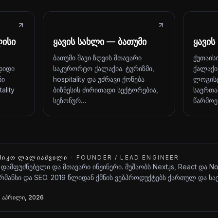
ლისი
ყავის სახლი — ბათუმი
ყავის
ბათუმი შავი ზღვის მთავარი
ქუთაის
დიდი
საკურორტო ქალაქია. ტურიზმი,
ქალაქი
ნი
hospitality და უძრავი ქონება
ლოგისტ
ality
ბიზნესის ძირითადი სექტორებია,
საერთა
სეზონურ…
წარმოე
ᲨᲘᲙᲝ ᲚᲐᲚᲘᲐᲨᲕᲘᲚᲘ
·
FOUNDER / LEAD ENGINEER
 დამფუძნებელი და მთავარი ინჟინერი. მუშაობს Next.js, React და N
მანსი და SEO. 2019 წლიდან ქმნის ვებპროდუქტებს ქართულ და ს
 აპრილი, 2026