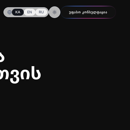
KA
EN
RU
ᲣᲤᲐᲡᲝ ᲙᲝᲜᲡᲣᲚᲢᲐᲪᲘᲐ
ღამის რეჟიმზე გადართვა
ა
თვის