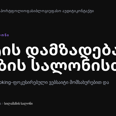
Ა
ᲞᲝᲠᲢᲤᲝᲚᲘᲝ
ᲤᲐᲡᲘ
ᲑᲚᲝᲒᲘ
ᲣᲤᲐᲡᲝ ᲐᲣᲓᲘᲢᲘ
ᲙᲝᲜᲢᲐᲥᲢᲘ
ᲚᲝᲜᲘ
ტის დამზადებ
ზის სალონის
oking-ფოკუსირებული ვებსაიტი მომსახურებით და
ა
სილამაზის სალონი