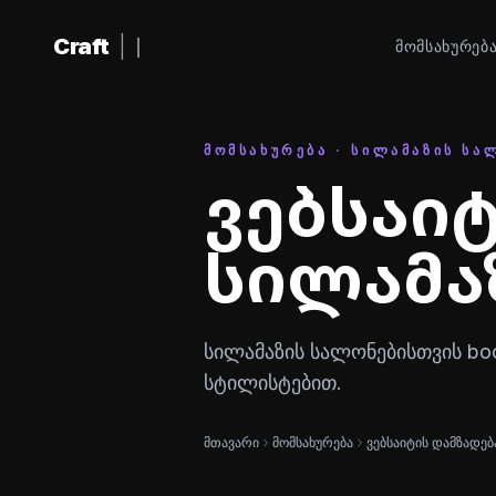
შინაარსზე გადასვლა
Craft
|
ᲛᲝᲛᲡᲐᲮᲣᲠᲔᲑ
ᲛᲝᲛᲡᲐᲮᲣᲠᲔᲑᲐ · ᲡᲘᲚᲐᲛᲐᲖᲘᲡ ᲡᲐ
ვებსაი
სილამა
სილამაზის სალონებისთვის bo
სტილისტებით.
მთავარი
მომსახურება
ვებსაიტის დამზადებ