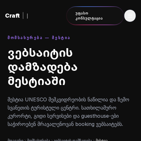
შინაარსზე გადასვლა
ᲣᲤᲐᲡᲝ
Craft
|
ᲙᲝᲜᲡᲣᲚᲢᲐᲪᲘᲐ
ᲛᲝᲛᲡᲐᲮᲣᲠᲔᲑᲐ — ᲛᲔᲡᲢᲘᲐ
ვებსაიტის
დამზადება
მესტიაში
მესტია UNESCO მემკვიდრეობის ნაწილია და ზემო
სვანეთის ტურისტული ცენტრი. სათხილამურო
კურორტი, გიდი სერვისები და guesthouse-ები
საჭიროებენ მრავალენოვან booking ვებსაიტებს.
მთავარი
მომსახურება
ვებსაიტის დამზადება
მესტია