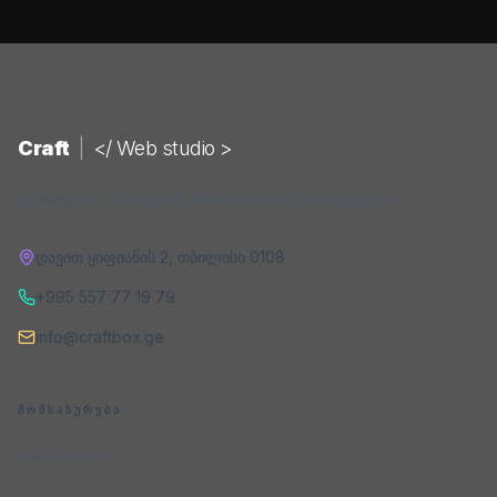
Craft
|
</ Web studio >
ვებ-სტუდია, რომელიც ქმნის ციფრულ პროდუქტებს.
დავით ყიფიანის 2
,
თბილისი
0108
+995 557 77 19 79
info@craftbox.ge
ᲛᲝᲛᲡᲐᲮᲣᲠᲔᲑᲐ
მომსახურება