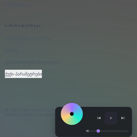
ჩვენ შესახებ
ᲡᲐᲛᲐᲠᲗᲚᲔᲑᲠᲘᲕᲘ
კონფიდენციალურობა
წესები
უსაფრთხოების პოლიტიკა
ქუქი-პარამეტრები
©
2026
CRAFTWEBSTUDIO
.
ᲧᲕᲔᲚᲐ ᲣᲤᲚᲔᲑᲐ ᲓᲐᲪᲣᲚᲘᲐ.
FACEBOOK
INSTAGRAM
LINKEDIN
GITHUB