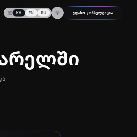
KA
EN
RU
ᲣᲤᲐᲡᲝ ᲙᲝᲜᲡᲣᲚᲢᲐᲪᲘᲐ
ღამის რეჟიმზე გადართვა
ქარელში
და