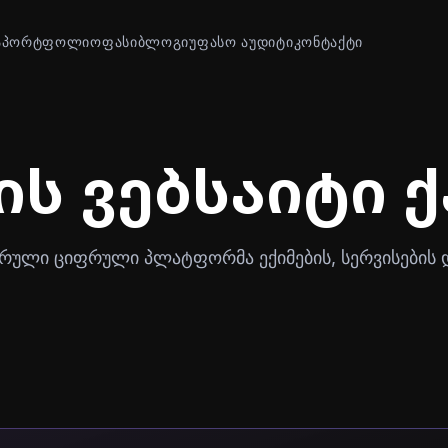
Ა
ᲞᲝᲠᲢᲤᲝᲚᲘᲝ
ᲤᲐᲡᲘ
ᲑᲚᲝᲒᲘ
ᲣᲤᲐᲡᲝ ᲐᲣᲓᲘᲢᲘ
ᲙᲝᲜᲢᲐᲥᲢᲘ
ის ვებსაიტი 
სრული ციფრული პლატფორმა ექიმების, სერვისების 