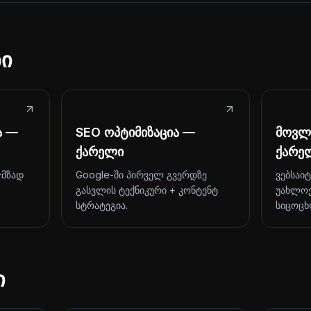
ბი
ა —
SEO ოპტიმიზაცია —
მოვლ
ქარელი
ქარე
-მზად
Google-ში პირველ გვერდზე
ვებსაი
გასვლის ტექნიკური + კონტენტ
უახლოე
სტრატეგია.
სიცოცხ
ი