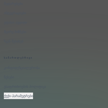
შედარებები
ინტეგრაციები
უფასო აუდიტი
მცირე ბიზნესი
ჩვენ შესახებ
ᲡᲐᲛᲐᲠᲗᲚᲔᲑᲠᲘᲕᲘ
კონფიდენციალურობა
წესები
უსაფრთხოების პოლიტიკა
ქუქი-პარამეტრები