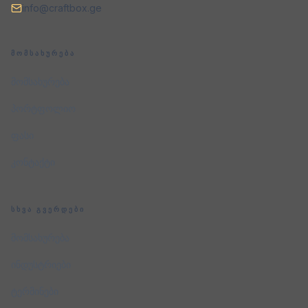
info@craftbox.ge
ᲛᲝᲛᲡᲐᲮᲣᲠᲔᲑᲐ
მომსახურება
პორტფოლიო
ფასი
კონტაქტი
ᲡᲮᲕᲐ ᲒᲕᲔᲠᲓᲔᲑᲘ
მომსახურება
ინდუსტრიები
ტერმინები