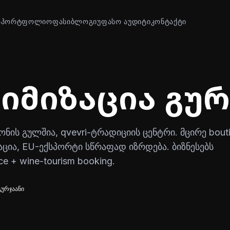
Ა
ᲞᲝᲠᲢᲤᲝᲚᲘᲝ
ᲤᲐᲡᲘ
ᲑᲚᲝᲒᲘ
ᲣᲤᲐᲡᲝ ᲐᲣᲓᲘᲢᲘ
ᲙᲝᲜᲢᲐᲥᲢᲘ
იმიზაცია გურ
ონის გულშია, qvevri-ტრადიციის ცენტრი. მცირე bout
ცია, EU-ექსპორტი სწრაფად იზრდება. ბიზნესებს
e + wine-tourism booking.
გურჯაანი