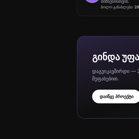
ბიზნესისთვის.
ბოლო განახლება:
26
გინდა უფ
დაგვიკავშირდი — 
შეფასებით.
დაიწყე პროექტი