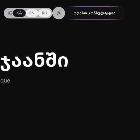
KA
EN
RU
ᲣᲤᲐᲡᲝ ᲙᲝᲜᲡᲣᲚᲢᲐᲪᲘᲐ
ღამის რეჟიმზე გადართვა
ჯაანში
ique