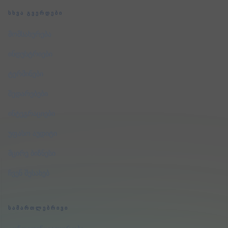
ᲡᲮᲕᲐ ᲒᲕᲔᲠᲓᲔᲑᲘ
მომსახურება
ინდუსტრიები
ტერმინები
შედარებები
ინტეგრაციები
უფასო აუდიტი
მცირე ბიზნესი
ჩვენ შესახებ
ᲡᲐᲛᲐᲠᲗᲚᲔᲑᲠᲘᲕᲘ