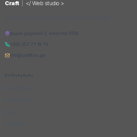
Craft
|
</ Web studio >
ვებ-სტუდია, რომელიც ქმნის ციფრულ პროდუქტებს.
დავით ყიფიანის 2
,
თბილისი
0108
+995 557 77 19 79
info@craftbox.ge
ᲛᲝᲛᲡᲐᲮᲣᲠᲔᲑᲐ
მომსახურება
პორტფოლიო
ფასი
კონტაქტი