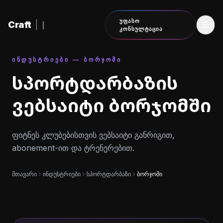
შინაარსზე გადასვლა
ᲣᲤᲐᲡᲝ
Craft
|
ᲙᲝᲜᲡᲣᲚᲢᲐᲪᲘᲐ
ᲘᲜᲓᲣᲡᲢᲠᲘᲔᲑᲘ — ᲑᲝᲠᲯᲝᲛᲘ
სპორტდარბაზის
ვებსაიტი ბორჯომში
ფიტნეს კლუბებისთვის ვებსაიტი განრიგით,
abonement-ით და ტრენერებით.
მთავარი
ინდუსტრიები
სპორტდარბაზი
ბორჯომი