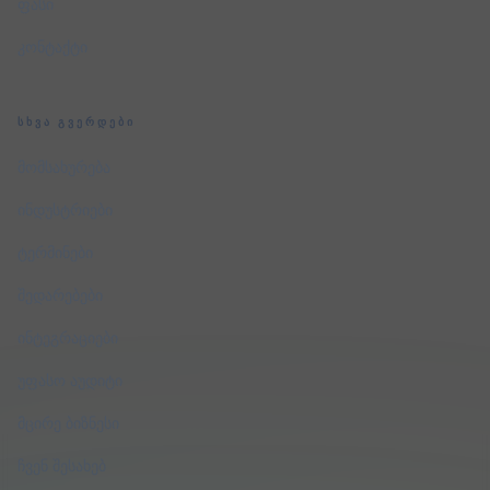
ფასი
კონტაქტი
ᲡᲮᲕᲐ ᲒᲕᲔᲠᲓᲔᲑᲘ
მომსახურება
ინდუსტრიები
ტერმინები
შედარებები
ინტეგრაციები
უფასო აუდიტი
მცირე ბიზნესი
ჩვენ შესახებ