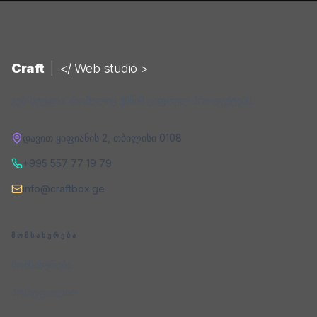
Craft
|
</ Web studio >
ვებ-სტუდია, რომელიც ქმნის ციფრულ პროდუქტებს.
დავით ყიფიანის 2
,
თბილისი
0108
+995 557 77 19 79
info@craftbox.ge
ᲛᲝᲛᲡᲐᲮᲣᲠᲔᲑᲐ
მომსახურება
პორტფოლიო