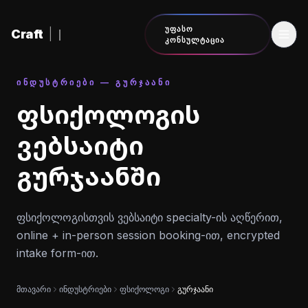
შინაარსზე გადასვლა
ᲣᲤᲐᲡᲝ
Craft
|
ᲙᲝᲜᲡᲣᲚᲢᲐᲪᲘᲐ
ᲘᲜᲓᲣᲡᲢᲠᲘᲔᲑᲘ — ᲒᲣᲠᲯᲐᲐᲜᲘ
ფსიქოლოგის
ვებსაიტი
გურჯაანში
ფსიქოლოგისთვის ვებსაიტი specialty-ის აღწერით,
online + in-person session booking-ით, encrypted
intake form-ით.
მთავარი
ინდუსტრიები
ფსიქოლოგი
გურჯაანი