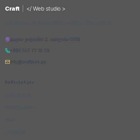
Craft
|
</ Web studio >
ვებ-სტუდია, რომელიც ქმნის ციფრულ პროდუქტებს.
დავით ყიფიანის 2
,
თბილისი
0108
+995 557 77 19 79
info@craftbox.ge
ᲛᲝᲛᲡᲐᲮᲣᲠᲔᲑᲐ
მომსახურება
პორტფოლიო
ფასი
კონტაქტი