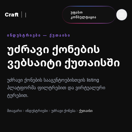
შინაარსზე გადასვლა
ᲣᲤᲐᲡᲝ
Craft
|
ᲙᲝᲜᲡᲣᲚᲢᲐᲪᲘᲐ
ᲘᲜᲓᲣᲡᲢᲠᲘᲔᲑᲘ — ᲥᲣᲗᲐᲘᲡᲘ
უძრავი ქონების
ვებსაიტი ქუთაისში
უძრავი ქონების სააგენტოებისთვის listing
პლატფორმა ფილტრებით და ვირტუალური
ტურებით.
მთავარი
ინდუსტრიები
უძრავი ქონება
ქუთაისი