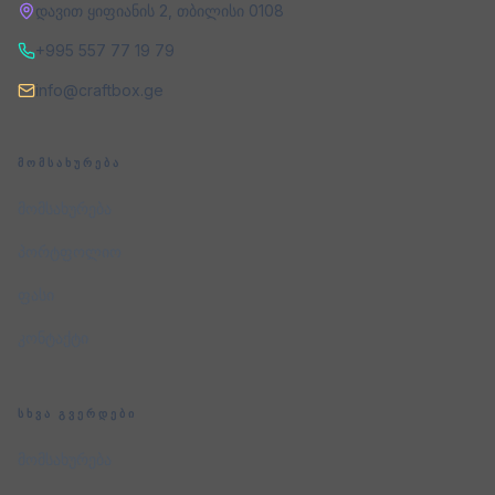
დავით ყიფიანის 2
,
თბილისი
0108
+995 557 77 19 79
info@craftbox.ge
ᲛᲝᲛᲡᲐᲮᲣᲠᲔᲑᲐ
მომსახურება
პორტფოლიო
ფასი
კონტაქტი
ᲡᲮᲕᲐ ᲒᲕᲔᲠᲓᲔᲑᲘ
მომსახურება