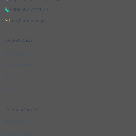
+995 557 77 19 79
info@craftbox.ge
ᲛᲝᲛᲡᲐᲮᲣᲠᲔᲑᲐ
მომსახურება
პორტფოლიო
ფასი
კონტაქტი
ᲡᲮᲕᲐ ᲒᲕᲔᲠᲓᲔᲑᲘ
მომსახურება
ინდუსტრიები