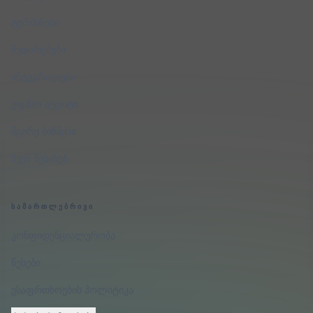
ტერმინები
შედარებები
ინტეგრაციები
უფასო აუდიტი
მცირე ბიზნესი
ჩვენ შესახებ
ᲡᲐᲛᲐᲠᲗᲚᲔᲑᲠᲘᲕᲘ
კონფიდენციალურობა
წესები
უსაფრთხოების პოლიტიკა