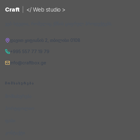
Craft
|
</ Web studio >
ვებ-სტუდია, რომელიც ქმნის ციფრულ პროდუქტებს.
დავით ყიფიანის 2
,
თბილისი
0108
+995 557 77 19 79
info@craftbox.ge
ᲛᲝᲛᲡᲐᲮᲣᲠᲔᲑᲐ
მომსახურება
პორტფოლიო
ფასი
კონტაქტი