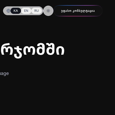
KA
EN
RU
ᲣᲤᲐᲡᲝ ᲙᲝᲜᲡᲣᲚᲢᲐᲪᲘᲐ
ღამის რეჟიმზე გადართვა
ორჯომში
uage