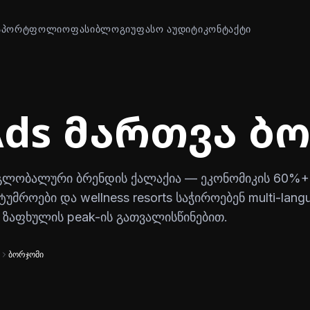
Ა
ᲞᲝᲠᲢᲤᲝᲚᲘᲝ
ᲤᲐᲡᲘ
ᲑᲚᲝᲒᲘ
ᲣᲤᲐᲡᲝ ᲐᲣᲓᲘᲢᲘ
ᲙᲝᲜᲢᲐᲥᲢᲘ
Ads მართვა ბ
გლობალური ბრენდის ქალაქია — ეკონომიკის 60%+
სტუმროები და wellness resorts საჭიროებენ multi-lang
r), ზაფხულის peak-ის გათვალისწინებით.
ბორჯომი