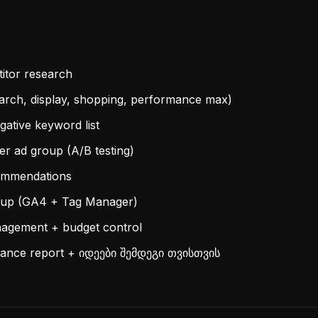
itor research
arch, display, shopping, performance max)
ative keyword list
er ad group (A/B testing)
ommendations
etup (GA4 + Tag Manager)
gement + budget control
nce report + იდეები შემდეგი თვისთვის