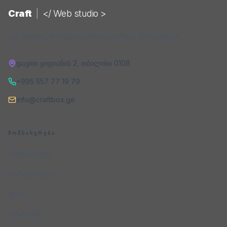
Craft
|
</ Web studio >
ვებ-სტუდია, რომელიც ქმნის ციფრულ პროდუქტებს.
დავით ყიფიანის 2
,
თბილისი
0108
+995 557 77 19 79
info@craftbox.ge
ᲛᲝᲛᲡᲐᲮᲣᲠᲔᲑᲐ
მომსახურება
პორტფოლიო
ფასი
კონტაქტი