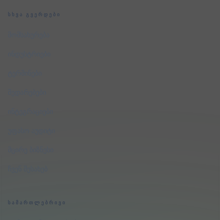
ᲡᲮᲕᲐ ᲒᲕᲔᲠᲓᲔᲑᲘ
მომსახურება
ინდუსტრიები
ტერმინები
შედარებები
ინტეგრაციები
უფასო აუდიტი
მცირე ბიზნესი
ჩვენ შესახებ
ᲡᲐᲛᲐᲠᲗᲚᲔᲑᲠᲘᲕᲘ