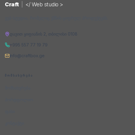
Craft
|
</ Web studio >
ვებ-სტუდია, რომელიც ქმნის ციფრულ პროდუქტებს.
დავით ყიფიანის 2
,
თბილისი
0108
+995 557 77 19 79
info@craftbox.ge
ᲛᲝᲛᲡᲐᲮᲣᲠᲔᲑᲐ
მომსახურება
პორტფოლიო
ფასი
კონტაქტი