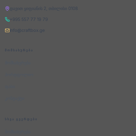
დავით ყიფიანის 2
,
თბილისი
0108
+995 557 77 19 79
info@craftbox.ge
ᲛᲝᲛᲡᲐᲮᲣᲠᲔᲑᲐ
მომსახურება
პორტფოლიო
ფასი
კონტაქტი
ᲡᲮᲕᲐ ᲒᲕᲔᲠᲓᲔᲑᲘ
მომსახურება