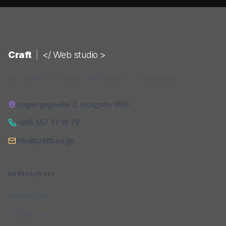
Craft
|
</ Web studio >
ვებ-სტუდია, რომელიც ქმნის ციფრულ პროდუქტებს.
დავით ყიფიანის 2
,
თბილისი
0108
+995 557 77 19 79
info@craftbox.ge
ᲛᲝᲛᲡᲐᲮᲣᲠᲔᲑᲐ
მომსახურება
პორტფოლიო