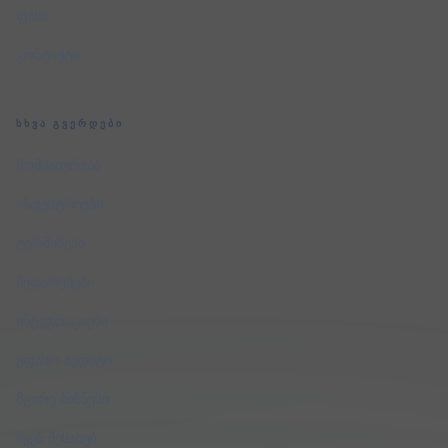
ფასი
კონტაქტი
ᲡᲮᲕᲐ ᲒᲕᲔᲠᲓᲔᲑᲘ
მომსახურება
ინდუსტრიები
ტერმინები
შედარებები
ინტეგრაციები
უფასო აუდიტი
მცირე ბიზნესი
ჩვენ შესახებ