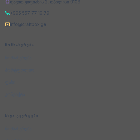
დავით ყიფიანის 2
,
თბილისი
0108
+995 557 77 19 79
info@craftbox.ge
ᲛᲝᲛᲡᲐᲮᲣᲠᲔᲑᲐ
მომსახურება
პორტფოლიო
ფასი
კონტაქტი
ᲡᲮᲕᲐ ᲒᲕᲔᲠᲓᲔᲑᲘ
მომსახურება