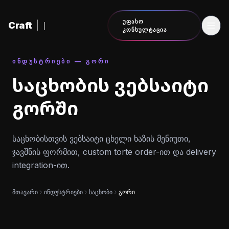
შინაარსზე გადასვლა
ᲣᲤᲐᲡᲝ
Craft
|
ᲙᲝᲜᲡᲣᲚᲢᲐᲪᲘᲐ
ᲘᲜᲓᲣᲡᲢᲠᲘᲔᲑᲘ — ᲒᲝᲠᲘ
საცხობის ვებსაიტი
გორში
საცხობისთვის ვებსაიტი ცხელი ხაზის მენიუთი,
ჯავშნის ფორმით, custom torte order-ით და delivery
integration-ით.
მთავარი
ინდუსტრიები
საცხობი
გორი